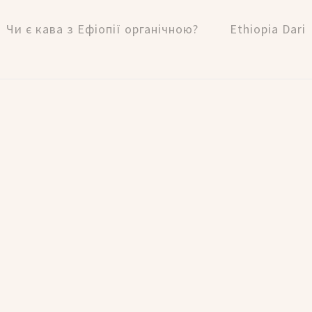
Чи є кава з Ефіопії органічною?
Ethiopia Dari
ТОВ «КОФЕМАКСГРІН»
ЄДРПОУ 43055189
Політика Конфіденційності
🇺🇦 ® CMG 2026 🇺🇦