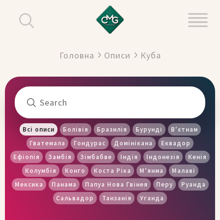
Головна
Описи
Куба
Всі описи
Болівія
Бразилія
Бурунді
В'єтнам
Гватемала
Гондурас
Домінікана
Еквадор
Ефіопія
Замбія
Зімбабве
Індія
Індонезія
Кенія
Колумбія
Конго
Коста Ріка
М'янма
Малаві
Мексика
Панама
Папуа Нова Гвінея
Перу
Руанда
Сальвадор
Танзанія
Уганда