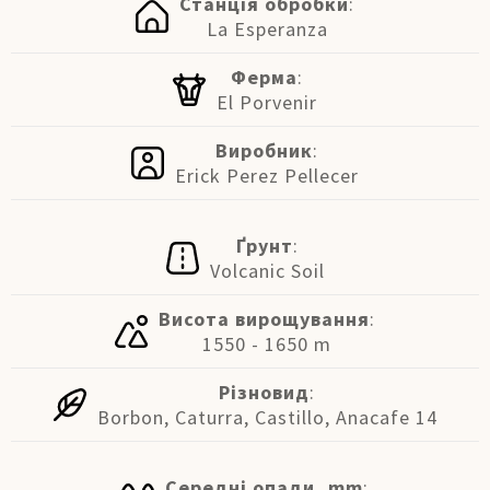
Станція обробки
:
La Esperanza
Ферма
:
El Porvenir
Виробник
:
Erick Perez Pellecer
Ґрунт
:
Volcanic Soil
Висота вирощування
:
1550 - 1650 m
Різновид
:
Borbon, Caturra, Castillo, Anacafe 14
Середні опади, mm
: