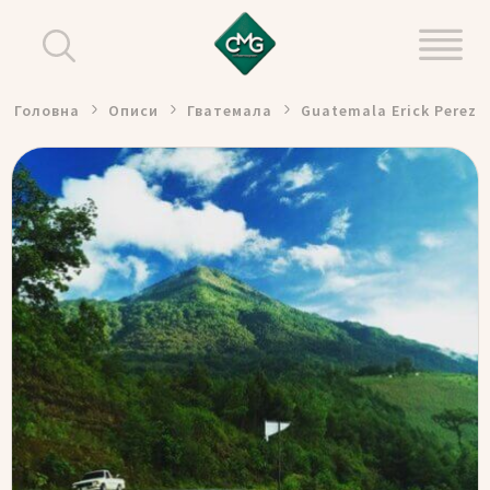
Головна
Описи
Гватемала
Guatemala Erick Perez