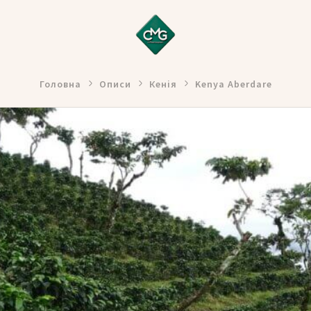
Головна
Описи
Кенія
Kenya Aberdare