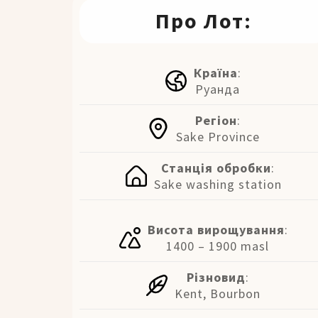
Про Лот:
Країна
:
Руанда
Регіон
:
Sake Province
Станція обробки
:
Sake washing station
Висота вирощування
:
1400 – 1900 masl
Різновид
:
Kent, Bourbon