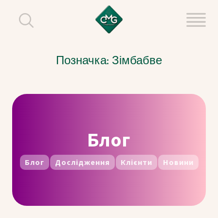
Позначка:
Зімбабве
Блог
Блог
Дослідження
Клієнти
Новини