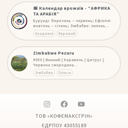
📅 Календар врожаїв - “АФРИКА
ТА АРАБІЯ”
Бурунді: березень – червень; Ефіопія:
жовтень – січень; Зімбабве: липень...
Академія
#врожай
Zimbabwe Pezuru
#050 | Винний | Карамель | Цитрус |
Червона смородина...
Зімбабве
Описи
ТОВ «КОФЕМАКСГРІН»
ЄДРПОУ 43055189