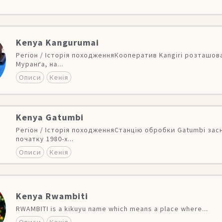
Kenya Kangurumai
Регіон / Історія походженняКооператив Kangiri розташов
Муранґа, на...
Описи
Кенія
Kenya Gatumbi
Регіон / Історія походженняСтанцію обробки Gatumbi зас
початку 1980-х...
Описи
Кенія
Kenya Rwambiti
RWAMBITI is a kikuyu name which means a place where...
Описи
Кенія