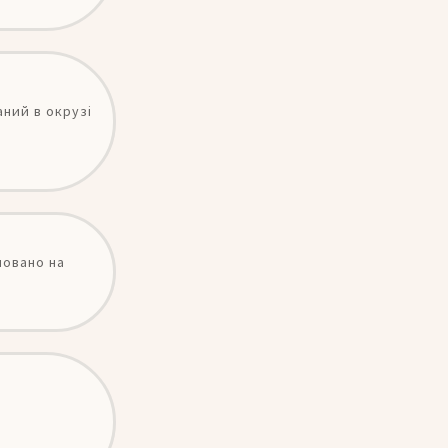
аний в окрузі
новано на