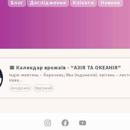
Блог
Дослідження
Клієнти
Новини
📅 Календар врожаїв - “АЗІЯ ТА ОКЕАНІЯ”
Індія: жовтень – березень; Ява (Індонезія): квітень – лис
Нова...
Академія
#врожай