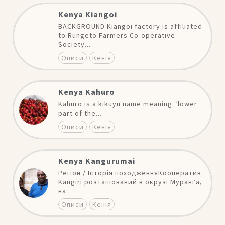
Kenya Kiangoi
BACKGROUND Kiangoi factory is affiliated
to Rungeto Farmers Co-operative
Society...
Описи
Кенія
Kenya Kahuro
Kahuro is a kikuyu name meaning “lower
part of the...
Описи
Кенія
Kenya Kangurumai
Регіон / Історія походженняКооператив
Kangiri розташований в окрузі Муранґа,
на...
Описи
Кенія