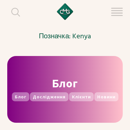
Позначка:
Kenya
Блог
Блог
Дослідження
Клієнти
Новини