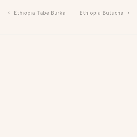
Ethiopia Tabe Burka
Ethiopia Butucha
ТОВ «КОФЕМАКСГРІН»
ЄДРПОУ 43055189
Політика Конфіденційності
🇺🇦 ® CMG 2026 🇺🇦