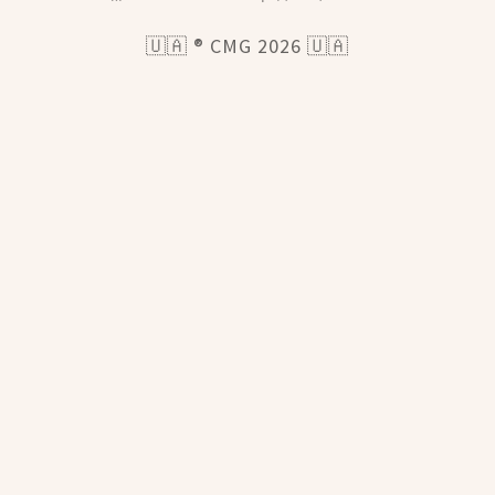
🇺🇦 ® CMG 2026 🇺🇦