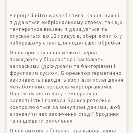
У процесі nitro washed стиглі кавові вишні
піддаються ембріональному стресу, так що
температура вишень підвищується та
опускається до 12 градусів, зберігаючи їх у
найкращому стані для подальшої обробки.
Після приготування м’якоті зерна
поміщають у біореактор і засівають
заквасками (дріжджами та бактеріями) і
фруктовим суслом. Біореактор герметично
закривають і вводять азот для полегшення
метаболічних процесів мікроорганізмів.
Протягом цього часу температура,
кислотність і градуси Брикса ретельно
контролюються за минулими даними, щоб
визначити час закінчення стадії бродіння
та ініціювати окислення.
Після виходу з біореактора кавові зерна