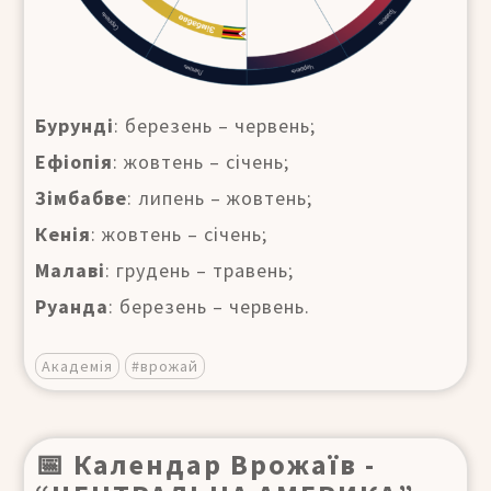
Бурунді
: березень – червень;
Ефіопія
: жовтень – січень;
Зімбабве
: липень – жовтень;
Кенія
: жовтень – січень;
Малаві
: грудень – травень;
Руанда
: березень – червень.
Академія
#врожай
📅 Календар Врожаїв -