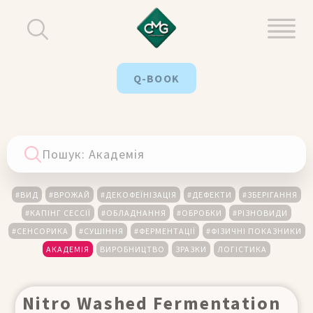
Q-BOOK
#ВИД
#ВРОЖАЙ
#ДЕКОФЕЇНІЗАЦІЯ
#ДЕФЕКТИ
#ЗБЕРІГАННЯ
#КАПІНГ СЕССІЇ
#ОБЛАДНАННЯ
#ОБРОБКИ
#РІЗНОВИДИ
#СЕНСОРИКА
#СУШІННЯ
#ФЕРМЕНТАЦІЇ
#ФІЗИЧНІ ПОКАЗНИКИ
АКАДЕМІЯ
ВИРОБНИЦТВО
ЗРАЗКИ
ЛОГІСТИКА
Nitro Washed Fermentation