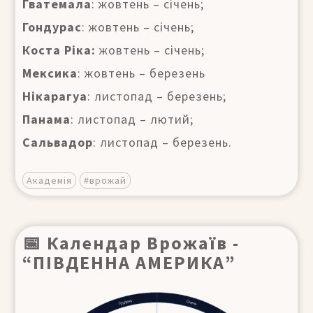
Гватемала
: жовтень – січень;
Гондурас
: жовтень – січень;
Коста Ріка:
жовтень – січень;
Мексика
: жовтень – березень
Нікарагуа
: листопад – березень;
Панама
: листопад – лютий;
Сальвадор
: листопад – березень.
Академія
#врожай
📅 Календар Врожаїв -
“ПІВДЕННА АМЕРИКА”