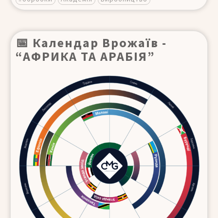
📅 Календар Врожаїв -
“АФРИКА ТА АРАБІЯ”