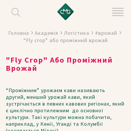
Головна
Академія
Логістика
#врожай
“Fly crop” або проміжний врожай
"Fly Crop" Або Проміжний
Врожай
“Проміжним” урожаєм кави називають
другий, менший урожай кави, який
зустрічається в певних кавових регіонах, який
є циклічно протилежним до основної
культури. Такі культури можна побачити,
наприклад, у Кенії, Уганді та Колумбії
(називається Мітакі).