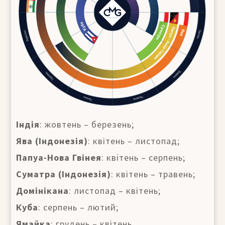
Індія
: жовтень – березень;
Ява (Індонезія)
: квітень – листопад;
Папуа-Нова Гвінея
: квітень – серпень;
Суматра (Індонезія)
: квітень – травень;
Домінікана
: листопад – квітень;
Куба
: серпень – лютий;
Ямайка
: грудень – квітень.