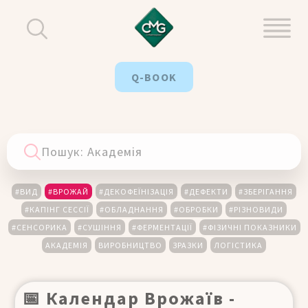
Q-BOOK
#ВИД
#ВРОЖАЙ
#ДЕКОФЕЇНІЗАЦІЯ
#ДЕФЕКТИ
#ЗБЕРІГАННЯ
#КАПІНГ СЕССІЇ
#ОБЛАДНАННЯ
#ОБРОБКИ
#РІЗНОВИДИ
#СЕНСОРИКА
#СУШІННЯ
#ФЕРМЕНТАЦІЇ
#ФІЗИЧНІ ПОКАЗНИКИ
АКАДЕМІЯ
ВИРОБНИЦТВО
ЗРАЗКИ
ЛОГІСТИКА
📅 Календар Врожаїв -