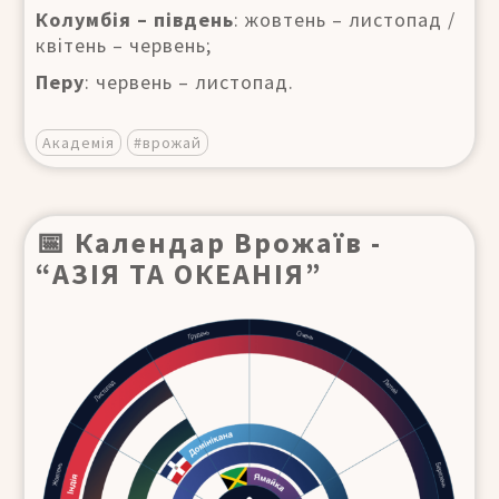
Колумбія – південь
: жовтень – листопад /
квітень – червень;
Перу
: червень – листопад.
Академія
#врожай
📅 Календар Врожаїв -
“АЗІЯ ТА ОКЕАНІЯ”