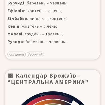
Бурунді
: березень – червень;
Ефіопія
: жовтень – січень;
Зімбабве
: липень – жовтень;
Кенія
: жовтень – січень;
Малаві
: грудень – травень;
Руанда
: березень – червень.
Академія
#врожай
📅 Календар Врожаїв -
“ЦЕНТРАЛЬНА АМЕРИКА”